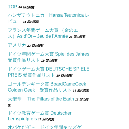
TOP
80 回の閲覧
ハンザテウトニカ Hansa Teutonica レ
ビュー
31 回の閲覧
フランス年間ゲーム大賞 （金のエー
ス）As d’Or – Jeu de l’Année
26 回の閲覧
アメリカ
23 回の閲覧
ドイツ年間ゲーム大賞 Spiel des Jahres
受賞作品リスト
19 回の閲覧
ドイツゲーム大賞 DEUTSCHE SPIELE
PREIS 受賞作品リスト
19 回の閲覧
ゴールデンギーク賞 BoardGameGeek
Golden Geek 受賞作品リスト
19 回の閲覧
大聖堂 The Pillars of the Earth
13 回の閲
覧
ドイツ教育ゲーム賞 Deutscher
Lernspielpreis
13 回の閲覧
オバケだぞ～ ドイツ年間キッズゲー