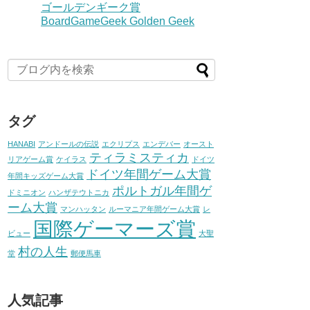
ゴールデンギーク賞
BoardGameGeek Golden Geek
タグ
HANABI
アンドールの伝説
エクリプス
エンデバー
オースト
ティラミスティカ
リアゲーム賞
ケイラス
ドイツ
ドイツ年間ゲーム大賞
年間キッズゲーム大賞
ポルトガル年間ゲ
ドミニオン
ハンザテウトニカ
ーム大賞
マンハッタン
ルーマニア年間ゲーム大賞
レ
国際ゲーマーズ賞
ビュー
大聖
村の人生
堂
郵便馬車
人気記事