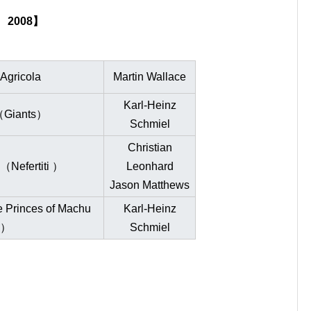
2008】
ricola
Martin Wallace
Karl-Heinz
iants）
Schmiel
Christian
fertiti ）
Leonhard
Jason Matthews
nces of Machu
Karl-Heinz
 ）
Schmiel