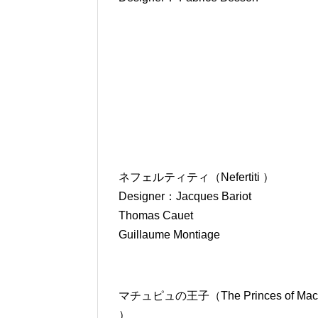
ネフェルティティ（Nefertiti ）
Designer：Jacques Bariot
Thomas Cauet
Guillaume Montiage
マチュピュの王子（The Princes of Mach
）