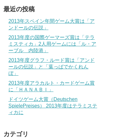
最近の投稿
2013年スペイン年間ゲーム大賞は「ア
ンドールの伝説」
2013年度の国際ゲーマーズ賞は「テラ
ミスティカ」2人用ゲームには「ル・ア
ーブル 内陸港」
2013年度グラフ・ルード賞は「アンド
ールの伝説」と「葉っぱでかくれん
ぼ」
2013年度アラカルト・カードゲーム賞
に「ＨＡＮＡＢＩ」
ドイツゲーム大賞（Deutschen
SpielePreises） 2013年度はテラミステ
ィカに
カテゴリ