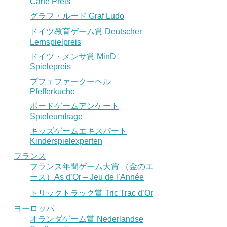
Carte Preis
グラフ・ルード Graf Ludo
ドイツ教育ゲーム賞 Deutscher
Lernspielpreis
ドイツ・メンサ賞 MinD
Spielepreis
プフェファークーヘル
Pfefferkuche
ボードゲームアンケート
Spieleumfrage
キッズゲームエキスパート
Kinderspielexperten
フランス
フランス年間ゲーム大賞 （金のエ
ース）As d’Or – Jeu de l’Année
トリックトラック賞 Tric Trac d’Or
ヨーロッパ
オランダゲーム賞 Nederlandse