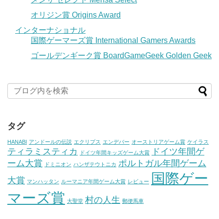
オリジン賞 Origins Award
インターナショナル
国際ゲーマーズ賞 International Gamers Awards
ゴールデンギーク賞 BoardGameGeek Golden Geek
タグ
HANABI
アンドールの伝説
エクリプス
エンデバー
オーストリアゲーム賞
ケイラス
ティラミスティカ
ドイツ年間ゲ
ドイツ年間キッズゲーム大賞
ーム大賞
ポルトガル年間ゲーム
ドミニオン
ハンザテウトニカ
国際ゲー
大賞
マンハッタン
ルーマニア年間ゲーム大賞
レビュー
マーズ賞
村の人生
大聖堂
郵便馬車