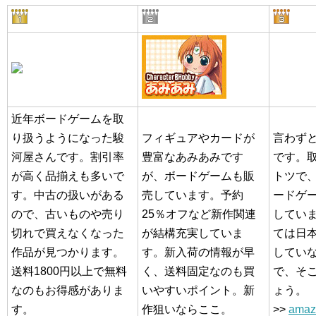
近年ボードゲームを取
り扱うようになった駿
フィギュアやカードが
言わずと
河屋さんです。割引率
豊富なあみあみです
です。
が高く品揃えも多いで
が、ボードゲームも販
トツで
す。中古の扱いがある
売しています。予約
ードゲ
ので、古いものや売り
25％オフなど新作関連
してい
切れで買えなくなった
が結構充実していま
ては日
作品が見つかります。
す。新入荷の情報が早
してい
送料1800円以上で無料
く、送料固定なのも買
で、そ
なのもお得感がありま
いやすいポイント。新
ょう。
す。
作狙いならここ。
>>
ama