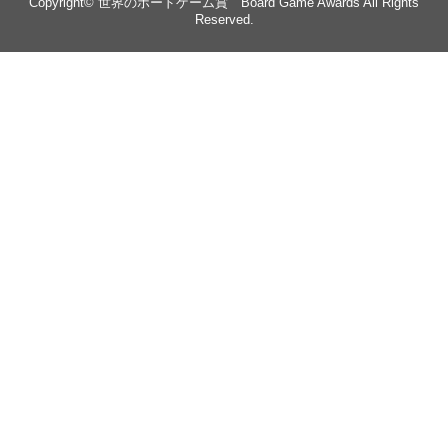
Copyright©
世界のボードゲーム賞 Board Game Awards
All Rights
Reserved.