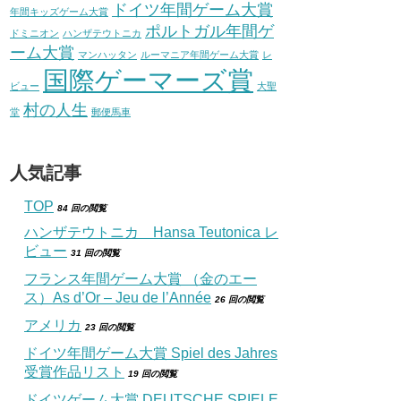
ドイツ年間ゲーム大賞
年間キッズゲーム大賞
ポルトガル年間ゲ
ドミニオン
ハンザテウトニカ
ーム大賞
マンハッタン
ルーマニア年間ゲーム大賞
レ
国際ゲーマーズ賞
ビュー
大聖
村の人生
堂
郵便馬車
人気記事
TOP
84 回の閲覧
ハンザテウトニカ Hansa Teutonica レ
ビュー
31 回の閲覧
フランス年間ゲーム大賞 （金のエー
ス）As d’Or – Jeu de l’Année
26 回の閲覧
アメリカ
23 回の閲覧
ドイツ年間ゲーム大賞 Spiel des Jahres
受賞作品リスト
19 回の閲覧
ドイツゲーム大賞 DEUTSCHE SPIELE