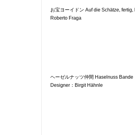
お宝ヨーイドン Auf die Schätze, fertig, l
Roberto Fraga
ヘーゼルナッツ仲間 Haselnuss Bande
Designer：Birgit Hähnle