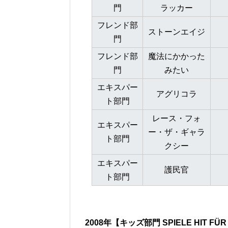
門
ラッカー
フレンド部
ストーンエイジ
門
フレンド部
魔法にかかった
門
みたい
エキスパー
アグリコラ
ト部門
レース・フォ
エキスパー
ー・ザ・ギャラ
ト部門
クシー
エキスパー
護民官
ト部門
2008年【キッズ部門 SPIELE HIT FÜR